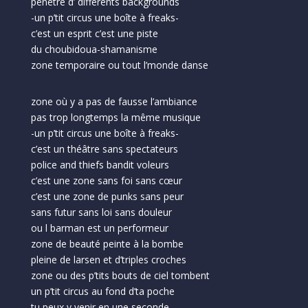
pénètré d’ differents backgrounds
-un p’tit circus une boîte à freaks-
c’est un esprit c’est une piste
du choubidoua-shamanisme
zone temporaire ou tout l’monde danse
zone où y a pas de fausse l’ambiance
pas trop longtemps la même musique
-un p’tit circus une boîte à freaks-
c’est un théâtre sans spectateurs
police and thiefs bandit voleurs
c’est une zone sans foi sans cœur
c’est une zone de punks sans peur
sans futur sans loi sans douleur
ou l barman est un performeur
zone de beauté peinte à la bombe
pleine de larsen et d’triples croches
zone ou des p’tits bouts de ciel tombent
un p’tit circus au fond d’ta poche
tu peux y venir en une seconde